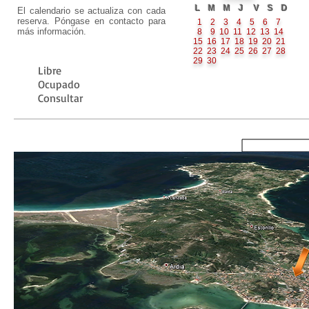
L M M J
V S D
El calendario se actualiza con cada
reserva. Póngase en contacto para
1
2 3 4
5
6 7
más información.
8 9 10 11
12
13 14
15 16 17 18 19 20 21
22 23 24 25 26 27 28
29 30
Libre
Ocupado
Consultar