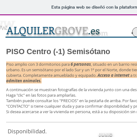
Esta página web se diseñó con la platafo
w.
ALQUILER
GROVE
.es
.com
PISO Centro (-1) Semisótano
Piso amplio con 3 dormitorios para
6 personas
, situado en un barrio res
urbano.
Es un semisótano por el lado Sur y un 1º por el Norte, donde tie
cubierta.
Completamente amueblado y equipado.
Acceso a internet
a t
admiten animales.
A continuación se muestran fotografías de la vivienda junto con una desc
Haga "clic" en las fotos para ampliarlas.
​También puede consultar los "PRECIOS" en la pestaña de arriba. Por fa
"CONTACTO" si tiene cualquier duda y para confirmar disponibilidad y pr
Si desea acercarse a ver la vivienda en persona, está a su disposición s
Disponibilidad.
JUNIO